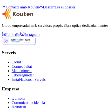
Contacta amb Kouten
Descarrega el dossier
Cloud empresarial amb servidors propis, fibra òptica dedicada, mante
LinkedIn
Instagram
auditor
IA
web
2026
CERTIFICADA
AW-DOBQY43Z
Serveis
Cloud
Connectivitat
Manteniment
Ciberseguretat
Instal·lacions i Serveis
Empresa
Qui som
Comunicar incidència
Helpdesk