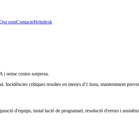
Qui som
Contacte
Helpdesk
A i sense costos sorpresa.
al. Incidències crítiques resoltes en menys d'1 hora, manteniment preventi
ació d'equips, instal·lació de programari, resolució d'errors i assistèn