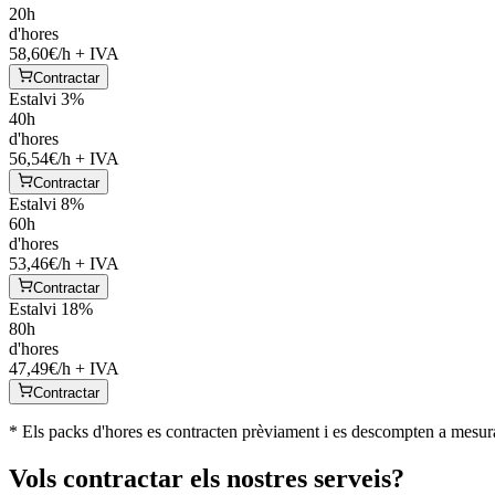
20
h
d'hores
58,60
€/h + IVA
Contractar
Estalvi 3%
40
h
d'hores
56,54
€/h + IVA
Contractar
Estalvi 8%
60
h
d'hores
53,46
€/h + IVA
Contractar
Estalvi 18%
80
h
d'hores
47,49
€/h + IVA
Contractar
* Els packs d'hores es contracten prèviament i es descompten a mesura
Vols contractar els nostres serveis?