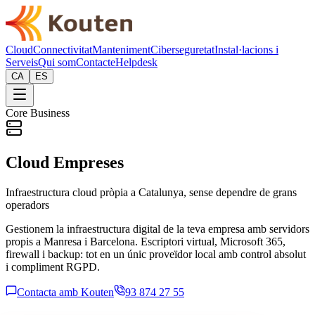
Cloud
Connectivitat
Manteniment
Ciberseguretat
Instal·lacions i
Serveis
Qui som
Contacte
Helpdesk
CA
ES
Core Business
Cloud Empreses
Infraestructura cloud pròpia a Catalunya, sense dependre de grans
operadors
Gestionem la infraestructura digital de la teva empresa amb servidors
propis a Manresa i Barcelona. Escriptori virtual, Microsoft 365,
firewall i backup: tot en un únic proveïdor local amb control absolut
i compliment RGPD.
Contacta amb Kouten
93 874 27 55