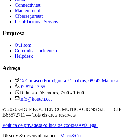
Connectivitat
Manteniment
Ciberseguretat
Instal·lacions i Serveis
Empresa
Qui som
Comunicar incidència
Helpdesk
Adreça
C/ Carrasco Formiguera 21 baixos, 08242 Manresa
93 874 27 55
Dilluns a Divendres, 7:00 - 19:00
info@kouten.cat
©
2026
GRUP KOUTEN COMUNICACIONS S.L. — CIF
B65572711 —
Tots els drets reservats.
Política de privadesa
Política de cookies
Avís legal
Disseny & desenvolupament:
Maco
&
Co