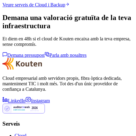
Veure serveis de Cloud i Backup
Demana una valoració gratuïta de la teva
infraestructura
Et diem en 48h si el cloud de Kouten encaixa amb la teva empresa,
sense compromís.
Demana pressupost
Parla amb nosaltres
Cloud empresarial amb servidors propis, fibra òptica dedicada,
manteniment TIC i molt més. Tot des d'un únic proveïdor de
confiança a Catalunya.
LinkedIn
Instagram
auditor
IA
web
2026
CERTIFICADA
AW-DOBQY43Z
Serveis
Cloud