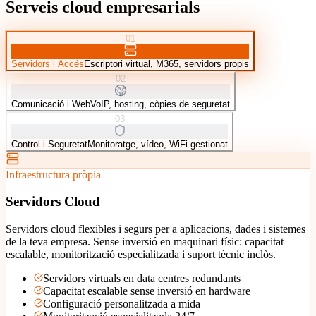
Serveis cloud empresarials
0
1
Servidors i Accés
Escriptori virtual, M365, servidors propis
0
2
Comunicació i Web
VoIP, hosting, còpies de seguretat
0
3
Control i Seguretat
Monitoratge, vídeo, WiFi gestionat
Infraestructura pròpia
Servidors Cloud
Servidors cloud flexibles i segurs per a aplicacions, dades i sistemes
de la teva empresa. Sense inversió en maquinari físic: capacitat
escalable, monitorització especialitzada i suport tècnic inclòs.
Servidors virtuals en data centres redundants
Capacitat escalable sense inversió en hardware
Configuració personalitzada a mida