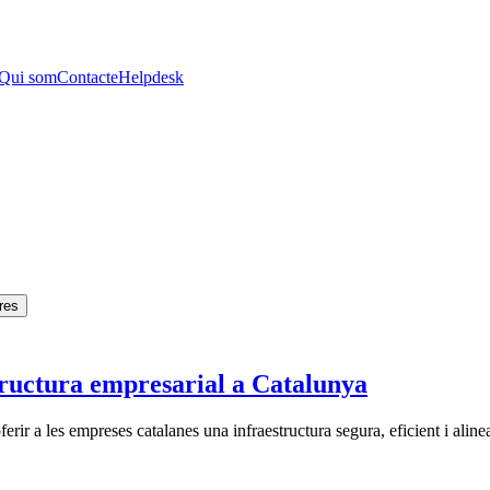
Qui som
Contacte
Helpdesk
res
tructura empresarial a Catalunya
erir a les empreses catalanes una infraestructura segura, eficient i al