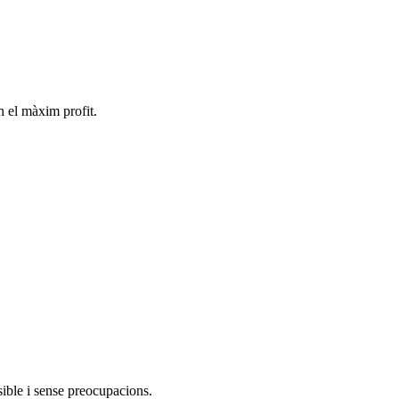
n el màxim profit.
sible i sense preocupacions.