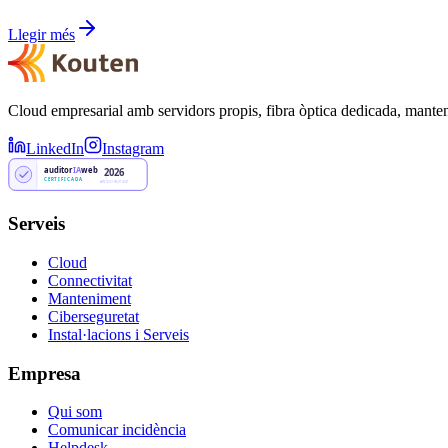
Llegir més
Cloud empresarial amb servidors propis, fibra òptica dedicada, mante
LinkedIn
Instagram
auditor
IA
web
2026
CERTIFICADA
AW-DOBQY43Z
Serveis
Cloud
Connectivitat
Manteniment
Ciberseguretat
Instal·lacions i Serveis
Empresa
Qui som
Comunicar incidència
Helpdesk