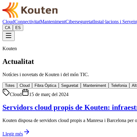
Cloud
Connectivitat
Manteniment
Ciberseguretat
Instal·lacions i Serveis
CA
ES
Kouten
Actualitat
Notícies i novetats de Kouten i del món TIC.
Totes
Cloud
Fibra Òptica
Seguretat
Manteniment
Telefonia
Alt
Cloud
15 de març del 2024
Servidors cloud propis de Kouten: infraes
Kouten disposa de servidors cloud propis a Manresa i Barcelona per of
Llegir més